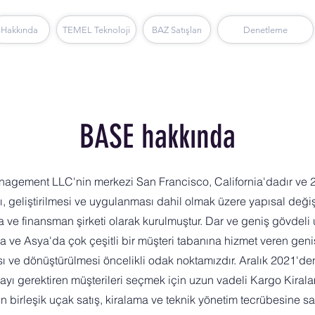
Hakkında
TEMEL Teknoloji
Denetleme
BAZ Satışları
BASE hakkında
agement LLC'nin merkezi San Francisco, California'dadır ve 202
ımı, geliştirilmesi ve uygulanması dahil olmak üzere yapısal de
ma ve finansman şirketi olarak kurulmuştur. Dar ve geniş gövde
a ve Asya'da çok çeşitli bir müşteri tabanına hizmet veren geni
ası ve dönüştürülmesi öncelikli odak noktamızdır. Aralık 2021'de
ı gerektiren müşterileri seçmek için uzun vadeli Kargo Kiral
ın birleşik uçak satış, kiralama ve teknik yönetim tecrübesine sa